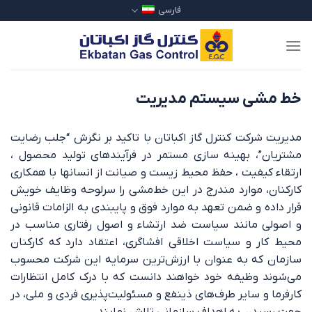
Ski
فارسی
t
conten
خط مشی سیستم مدیریت
مدیریت شرکت کنترل گاز اکباتان با تاكيد بر نگرش “جلب رضايت
مشتریان”، بهينه سازی مستمر در فرآيندهای تولید محصول ،
ارتقاء‌ كيفيت ، حفظ محيط زيست و صيانت از انسانها با همكاری
كاركنان، موارد مندرج در این خط‌مشی را سرلوحه وظايف خويش
قرار داده و ضمن تعهد به موارد فوق و پایبندی به الزامات قانونی
و اصولی مانند سیاست ضد ارتشاء و اصول رفتاری مناسب در
محیط کار و سیاست اخلاقی افشاگری، اعتقاد دارد كه كاركنان
سازمان كه به عنوان با ارزش‌ترين سرمايه اين شركت محسوب
می‌شوند وظيفه خود خواهند دانست كه با درک كامل انتظارات
کارفرما و ساير طرف‌های ذينفع و مسئولیت‌پذیری فردی و ملی، در