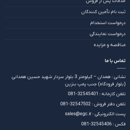
خدمات پس از فروش
ثبت نام تأمین کنندگان
درخواست استخدام
درخواست نمایندگی
مناقصه و مزایده
تماس با ما
نشانی : همدان – کیلومتر 3 بلوار سردار شهید حسین همدانی
(بلوار فرودگاه) جنب پمپ بنزین
تلفن کارخانه : 32545401-081
تلفن دفتر فروش : 32547502-081
پست الکترونیکی : sales@egc.ir
فکس : 32545406-081