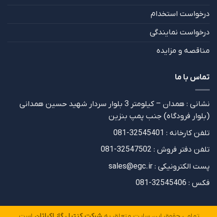
درخواست استخدام
درخواست نمایندگی
مناقصه و مزایده
تماس با ما
نشانی : همدان – کیلومتر 3 بلوار سردار شهید حسین همدانی
(بلوار فرودگاه) جنب پمپ بنزین
تلفن کارخانه : 32545401-081
تلفن دفتر فروش : 32547502-081
پست الکترونیکی : sales@egc.ir
فکس : 32545406-081
تمامی حقوق این سایت متعلق به
شرکت کنترل گاز اکباتان
است.