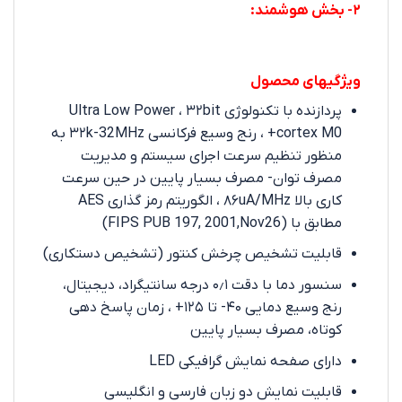
۲- بخش هوشمند:
ویژگیهای محصول
پردازنده با تکنولوژی Ultra Low Power ، ۳۲bit
cortex M0+ ، رنج وسیع فرکانسی ۳۲k-32MHz به
منظور تنظیم سرعت اجرای سیستم و مدیریت
مصرف توان- مصرف بسیار پایین در حین سرعت
کاری بالا ۸۶uA/MHz ، الگوریتم رمز گذاری AES
مطابق با (FIPS PUB 197, 2001,Nov26)
قابلیت تشخیص چرخش کنتور (تشخیص دستکاری)
سنسور دما با دقت ۰٫۱ درجه سانتیگراد، دیجیتال،
رنج وسیع دمایی ۴۰- تا ۱۲۵+ ، زمان پاسخ دهی
کوتاه، مصرف بسیار پایین
دارای صفحه نمایش گرافیکی LED
قابلیت نمایش دو زبان فارسی و انگلیسی