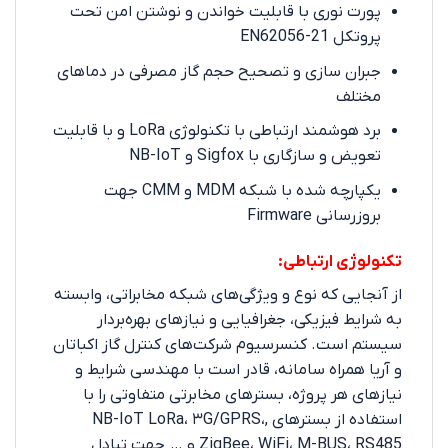
پورت نوری با قابلیت خواندن و نوشتن امن تحت
پروتکل EN62056-21
جبران سازی و تصحیح حجم گاز مصرفی در دماهای
مختلف
برد هوشمند ارتباطی با تکنولوژی LoRa و با قابلیت
تعویض و سازگاری با Sigfox و NB-IoT
یکپارچه شده با شبکه MDM و CMM جهت
بروزرسانی Firmware
تکنولوژی ارتباطی:
از آنجایی که نوع و ویژگی‌های شبکه مخابراتی، وابسته
به شرایط فیزیکی، جغرافیایی و نیازهای بهره‌بردار
سیستم است. کنسرسیوم شرکت‌های کنترل گاز اکباتان
و آریا همراه سامانه، قادر است با مهندسی شرایط و
نیازهای هر پروژه، بسترهای مخابرتی متفاوتی را با
استفاده از بسترهای ,NB-IoT LoRa، ۳G/GPRS،
ZigBee، WiFi، M-BUS، RS485 و … جهت تبادل