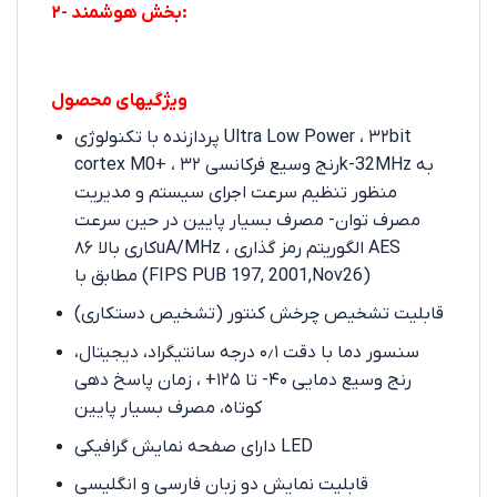
۲- بخش هوشمند:
ویژگیهای محصول
پردازنده با تکنولوژی Ultra Low Power ، ۳۲bit
cortex M0+ ، رنج وسیع فرکانسی ۳۲k-32MHz به
منظور تنظیم سرعت اجرای سیستم و مدیریت
مصرف توان- مصرف بسیار پایین در حین سرعت
کاری بالا ۸۶uA/MHz ، الگوریتم رمز گذاری AES
مطابق با (FIPS PUB 197, 2001,Nov26)
قابلیت تشخیص چرخش کنتور (تشخیص دستکاری)
سنسور دما با دقت ۰٫۱ درجه سانتیگراد، دیجیتال،
رنج وسیع دمایی ۴۰- تا ۱۲۵+ ، زمان پاسخ دهی
کوتاه، مصرف بسیار پایین
دارای صفحه نمایش گرافیکی LED
قابلیت نمایش دو زبان فارسی و انگلیسی