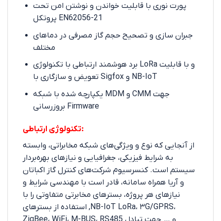
پورت نوری با قابلیت خواندن و نوشتن امن تحت
پروتکل EN62056-21
جبران سازی و تصحیح حجم گاز مصرفی در دماهای
مختلف
برد هوشمند ارتباطی با تکنولوژی LoRa و با قابلیت
تعویض و سازگاری با Sigfox و NB-IoT
یکپارچه شده با شبکه MDM و CMM جهت
بروزرسانی Firmware
تکنولوژی ارتباطی:
از آنجایی که نوع و ویژگی‌های شبکه مخابراتی، وابسته
به شرایط فیزیکی، جغرافیایی و نیازهای بهره‌بردار
سیستم است. کنسرسیوم شرکت‌های کنترل گاز اکباتان
و آریا همراه سامانه، قادر است با مهندسی شرایط و
نیازهای هر پروژه، بسترهای مخابرتی متفاوتی را با
استفاده از بسترهای ,NB-IoT LoRa، ۳G/GPRS،
ZigBee، WiFi، M-BUS، RS485 و … جهت تبادل